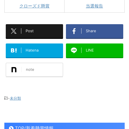
クローズド懸賞
当選報告
Post
Share
Hatena
LINE
note
-
未分類
TOP/新着懸賞情報