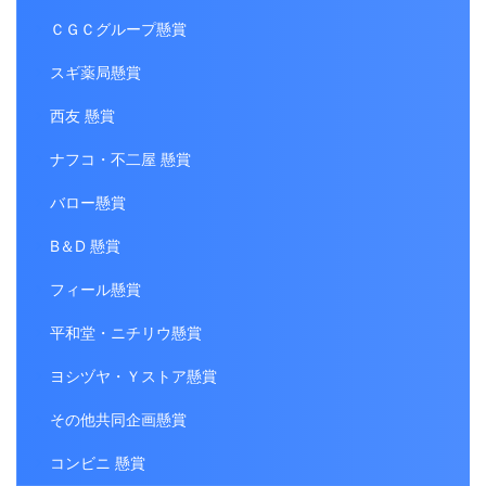
ＣＧＣグループ懸賞
スギ薬局懸賞
西友 懸賞
ナフコ・不二屋 懸賞
バロー懸賞
B＆D 懸賞
フィール懸賞
平和堂・ニチリウ懸賞
ヨシヅヤ・Ｙストア懸賞
その他共同企画懸賞
コンビニ 懸賞