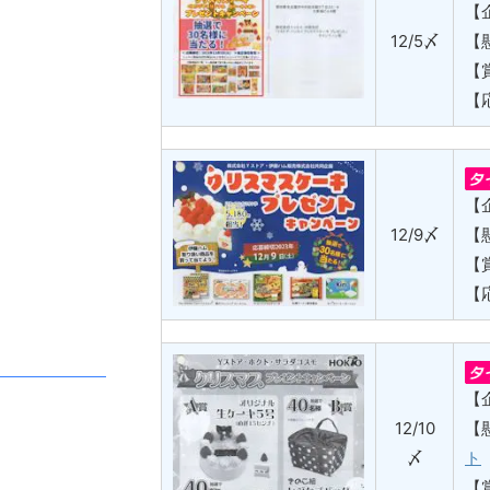
【
12/5〆
【
【
【
【
12/9〆
【
【
【
【
12/10
【
〆
ト
【