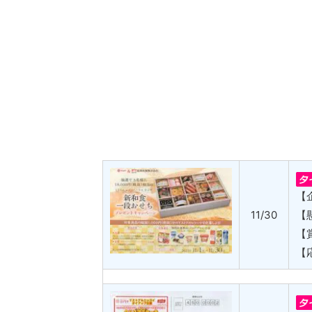
【
11/30
【
【
【