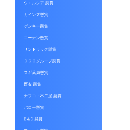
ウエルシア 懸賞
カインズ懸賞
ゲンキー懸賞
コーナン懸賞
サンドラッグ懸賞
ＣＧＣグループ懸賞
スギ薬局懸賞
西友 懸賞
ナフコ・不二屋 懸賞
バロー懸賞
B＆D 懸賞