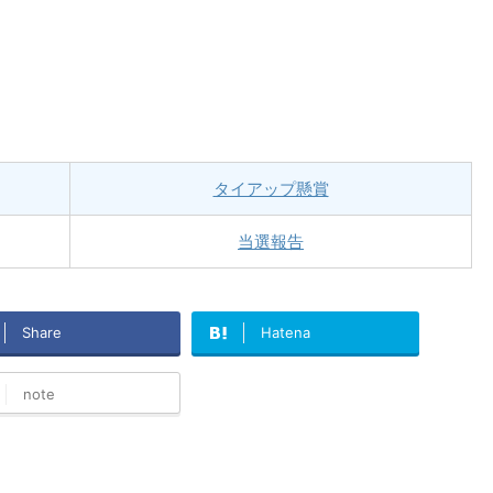
タイアップ懸賞
当選報告
Share
Hatena
note