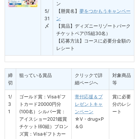
ン
5/
【懸賞名】
夢をつかもうキャンペー
31
ン
〆
【賞品】ディズニーリゾートパーク
チケットペア(15組30名）
【応募方法】コースに必要分金額の
レシート
締
狙っている賞品
クリックで詳
対象商品
切
細ページへ
等
1/
ゴールド賞：Visaギフ
寄付応援＆プ
賞に必要
3
トカード20000円分
レゼントキャ
分のレシ
1
(100名）シルバー賞：
ンペーン
ート
アイスショー2021鑑賞
☆V・drug×P
チケット(60組）ブロン
＆G
ズ賞：Visaギフトカー