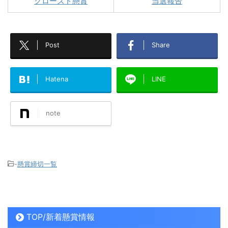
クローズド懸賞
当選報告
Post
Share
Hatena
LINE
note
-
懸賞締切一覧
TOP/新着懸賞情報