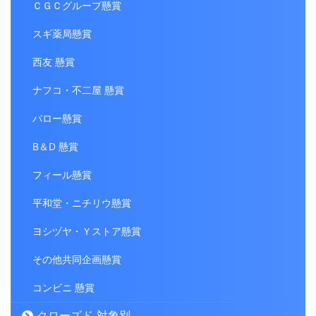
ＣＧＣグループ懸賞
スギ薬局懸賞
西友 懸賞
ナフコ・不二屋 懸賞
バロー懸賞
B＆D 懸賞
フィール懸賞
平和堂・ニチリウ懸賞
ヨシヅヤ・Ｙストア懸賞
その他共同企画懸賞
コンビニ 懸賞
クローズド 対象別