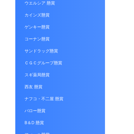
ウエルシア 懸賞
カインズ懸賞
ゲンキー懸賞
コーナン懸賞
サンドラッグ懸賞
ＣＧＣグループ懸賞
スギ薬局懸賞
西友 懸賞
ナフコ・不二屋 懸賞
バロー懸賞
B＆D 懸賞