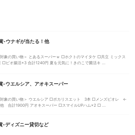
た懸賞-ウナギが当たる！他
。 ＜対象の買い物＞ とあるスーパーｗ □ホクトのマイタケ □共立 ミックス
□ビオ腸活×3 合計1240円 夏を元気に！きのこで菌活キ ...
た懸賞-ウエルシア、アオキスーパー
。 ＜対象の買い物＞ ウエルシア □ポカリスエット 3本 □メンズビオレ ←
合計1900円 アオキスーパー □スマイルUPハム×2 □ ...
た懸賞-ディズニー貸切など