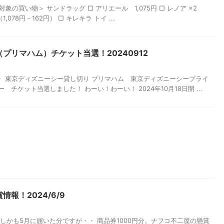
 ＜対象の買い物＞ サンドラッグ □ アリエール 1,075円 □ レノア ×2
1,078円－162円） □ キレキラ トイ ...
プリマハム）チケット当選！20240912
・・・ 東京ディズニーシー貸し切り プリマハム 東京ディズニーシープライ
チケット当選しました！ わーい！わーい！ 2024年10月18日開 ...
報！2024/6/9
しかも5月に届いた分ですが・・ 商品券1000円分。ナフコ不二屋の懸賞