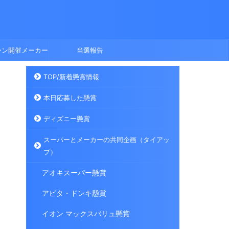
ーン開催メーカー
当選報告
TOP/新着懸賞情報
本日応募した懸賞
ディズニー懸賞
スーパーとメーカーの共同企画（タイアッ
プ）
アオキスーパー懸賞
アピタ・ドンキ懸賞
イオン マックスバリュ懸賞