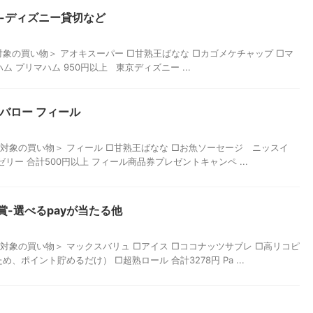
懸賞-ディズニー貸切など
 ＜対象の買い物＞ アオキスーパー □甘熟王ばなな □カゴメケチャップ □マ
ム プリマハム 950円以上 東京ディズニー ...
賞 バロー フィール
。 ＜対象の買い物＞ フィール □甘熟王ばなな □お魚ソーセージ ニッスイ
ゼリー 合計500円以上 フィール商品券プレゼントキャンペ ...
懸賞-選べるpayが当たる他
。 ＜対象の買い物＞ マックスバリュ □アイス □ココナッツサブレ □高リコピ
ポイント貯めるだけ） □超熟ロール 合計3278円 Pa ...