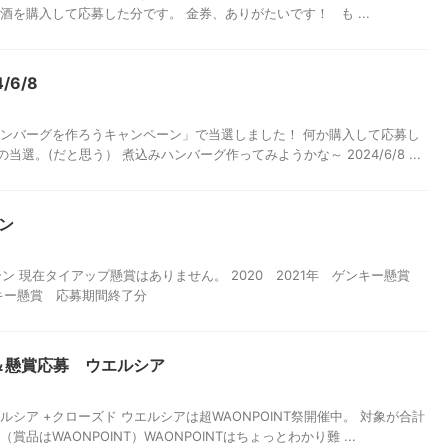
酒を購入して応募した分です。 金券、ありがたいです！ も ...
/6/8
ハンバーグを作ろうキャンペーン」で当選しました！ 何か購入して応募し
選。(だと思う） 煮込みハンバーグ作ってみようかな～ 2024/6/8 ...
ン
ーン 現在タイアップ懸賞はありません。 2020 2021年 ゲンキー懸賞
ンキー懸賞 応募期間終了分
情報＆懸賞応募 ウエルシア
シア +クローズド ウエルシアは超WAONPOINT祭開催中。 対象が合計
品はWAONPOINT）WAONPOINTはちょっとわかり難 ...