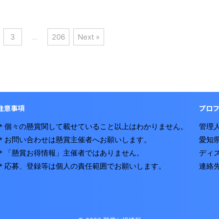
3
…
206
Next »
注意事項
プロ
＊個々の懸賞関して載せていること以上はわかりません。
管理人
＊お問い合わせは懸賞主催者へお願いします。
愛知
＊「懸賞お得情報」主催者ではありません。
ディ
＊応募、登録等は個人の責任範囲でお願いします。
連絡