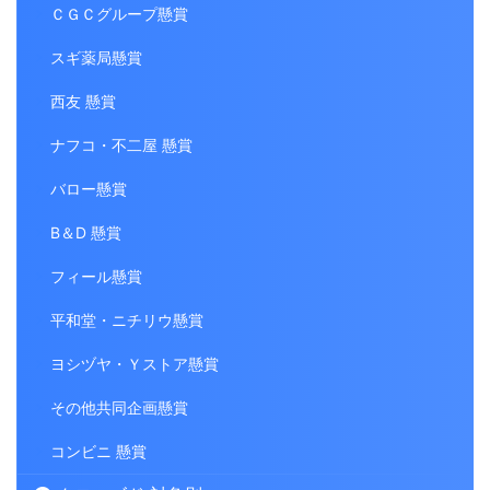
ＣＧＣグループ懸賞
スギ薬局懸賞
西友 懸賞
ナフコ・不二屋 懸賞
バロー懸賞
B＆D 懸賞
フィール懸賞
平和堂・ニチリウ懸賞
ヨシヅヤ・Ｙストア懸賞
その他共同企画懸賞
コンビニ 懸賞