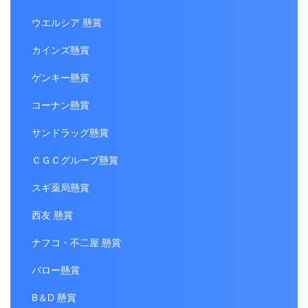
ウエルシア 懸賞
カインズ懸賞
ゲンキー懸賞
コーナン懸賞
サンドラッグ懸賞
ＣＧＣグループ懸賞
スギ薬局懸賞
西友 懸賞
ナフコ・不二屋 懸賞
バロー懸賞
B＆D 懸賞