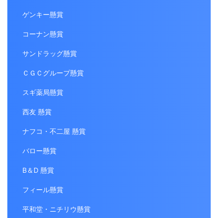
ゲンキー懸賞
コーナン懸賞
サンドラッグ懸賞
ＣＧＣグループ懸賞
スギ薬局懸賞
西友 懸賞
ナフコ・不二屋 懸賞
バロー懸賞
B＆D 懸賞
フィール懸賞
平和堂・ニチリウ懸賞