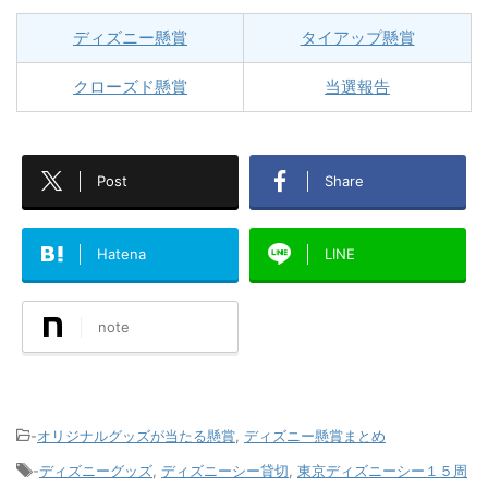
ディズニー懸賞
タイアップ懸賞
クローズド懸賞
当選報告
Post
Share
Hatena
LINE
note
-
オリジナルグッズが当たる懸賞
,
ディズニー懸賞まとめ
-
ディズニーグッズ
,
ディズニーシー貸切
,
東京ディズニーシー１５周