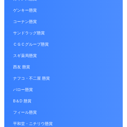
ゲンキー懸賞
コーナン懸賞
サンドラッグ懸賞
ＣＧＣグループ懸賞
スギ薬局懸賞
西友 懸賞
ナフコ・不二屋 懸賞
バロー懸賞
B＆D 懸賞
フィール懸賞
平和堂・ニチリウ懸賞