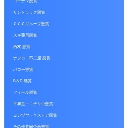
コーナン懸賞
サンドラッグ懸賞
ＣＧＣグループ懸賞
スギ薬局懸賞
西友 懸賞
ナフコ・不二屋 懸賞
バロー懸賞
B＆D 懸賞
フィール懸賞
平和堂・ニチリウ懸賞
ヨシヅヤ・Ｙストア懸賞
その他共同企画懸賞