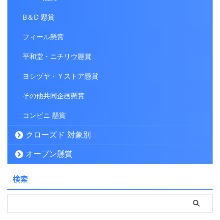
B＆D 懸賞
フィール懸賞
平和堂・ニチリウ懸賞
ヨシヅヤ・Ｙストア懸賞
その他共同企画懸賞
コンビニ 懸賞
クローズド 対象別
オープン懸賞
検索