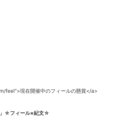
you.com/feel">現在開催中のフィールの懸賞</a>
ーン」☆フィール×紀文☆