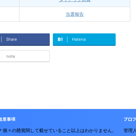
当選報告
Share
Hatena
note
注意事項
プロ
＊個々の懸賞関して載せていること以上はわかりません。
管理人