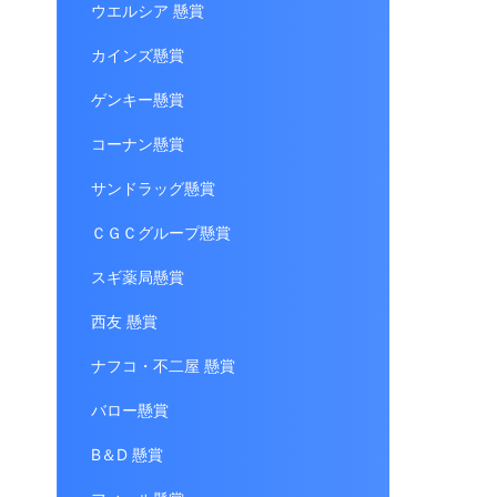
ウエルシア 懸賞
カインズ懸賞
ゲンキー懸賞
コーナン懸賞
サンドラッグ懸賞
ＣＧＣグループ懸賞
スギ薬局懸賞
西友 懸賞
ナフコ・不二屋 懸賞
バロー懸賞
B＆D 懸賞