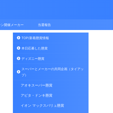
ーン開催メーカー
当選報告
TOP/新着懸賞情報
本日応募した懸賞
ディズニー懸賞
スーパーとメーカーの共同企画（タイアッ
プ）
アオキスーパー懸賞
アピタ・ドンキ懸賞
イオン マックスバリュ懸賞