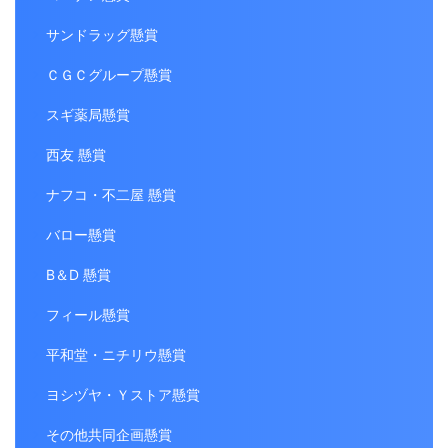
サンドラッグ懸賞
ＣＧＣグループ懸賞
スギ薬局懸賞
西友 懸賞
ナフコ・不二屋 懸賞
バロー懸賞
B＆D 懸賞
フィール懸賞
平和堂・ニチリウ懸賞
ヨシヅヤ・Ｙストア懸賞
その他共同企画懸賞