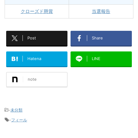
クローズド懸賞
当選報告
Post
Share
Hatena
LINE
note
-
未分類
-
フィール