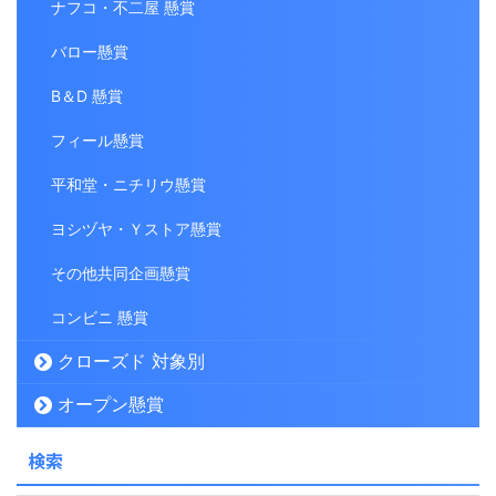
ナフコ・不二屋 懸賞
バロー懸賞
B＆D 懸賞
フィール懸賞
平和堂・ニチリウ懸賞
ヨシヅヤ・Ｙストア懸賞
その他共同企画懸賞
コンビニ 懸賞
クローズド 対象別
オープン懸賞
検索