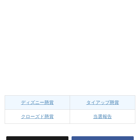
ディズニー懸賞
タイアップ懸賞
クローズド懸賞
当選報告