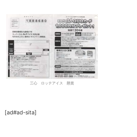
三心 ロッテアイス 懸賞
[ad#ad-sita]