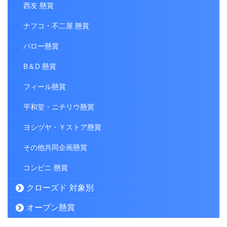
西友 懸賞
ナフコ・不二屋 懸賞
バロー懸賞
B＆D 懸賞
フィール懸賞
平和堂・ニチリウ懸賞
ヨシヅヤ・Ｙストア懸賞
その他共同企画懸賞
コンビニ 懸賞
クローズド 対象別
オープン懸賞