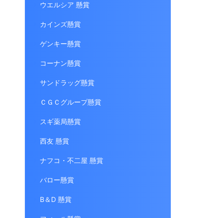
ウエルシア 懸賞
カインズ懸賞
ゲンキー懸賞
コーナン懸賞
サンドラッグ懸賞
ＣＧＣグループ懸賞
スギ薬局懸賞
西友 懸賞
ナフコ・不二屋 懸賞
バロー懸賞
B＆D 懸賞