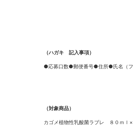
（ハガキ 記入事項）
●応募口数●郵便番号●住所●氏名（
（対象商品）
カゴメ植物性乳酸菌ラブレ ８０ｍｌ