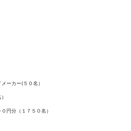
メーカー(５０名）
名）
００円分（１７５０名）