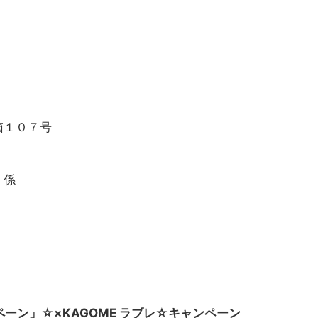
箱１０７号
」係
ンペーン」☆×KAGOME ラブレ☆キャンペーン