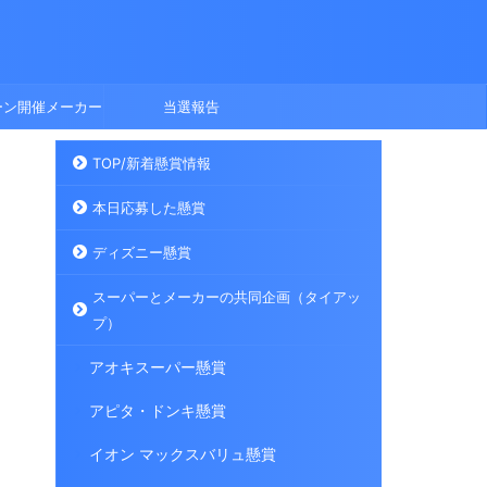
ーン開催メーカー
当選報告
TOP/新着懸賞情報
本日応募した懸賞
ディズニー懸賞
スーパーとメーカーの共同企画（タイアッ
プ）
アオキスーパー懸賞
アピタ・ドンキ懸賞
イオン マックスバリュ懸賞