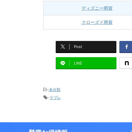
ディズニー懸賞
クローズド懸賞
Post
LINE
-
未分類
-
ラブレ