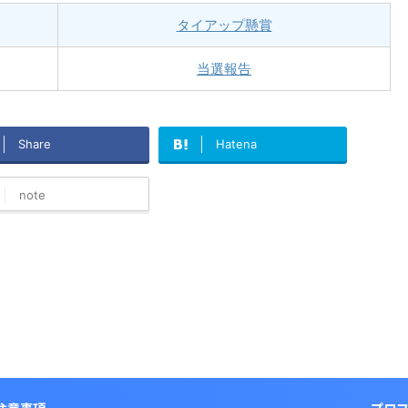
タイアップ懸賞
当選報告
Share
Hatena
note