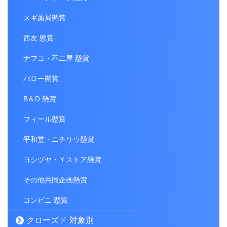
スギ薬局懸賞
西友 懸賞
ナフコ・不二屋 懸賞
バロー懸賞
B＆D 懸賞
フィール懸賞
平和堂・ニチリウ懸賞
ヨシヅヤ・Ｙストア懸賞
その他共同企画懸賞
コンビニ 懸賞
クローズド 対象別