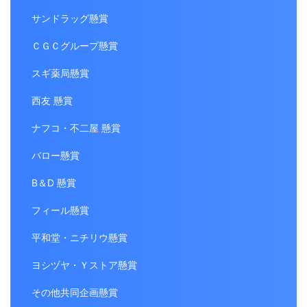
サンドラッグ懸賞
ＣＧＣグループ懸賞
スギ薬局懸賞
西友 懸賞
ナフコ・不二屋 懸賞
バロー懸賞
B＆D 懸賞
フィール懸賞
平和堂・ニチリウ懸賞
ヨシヅヤ・Ｙストア懸賞
その他共同企画懸賞