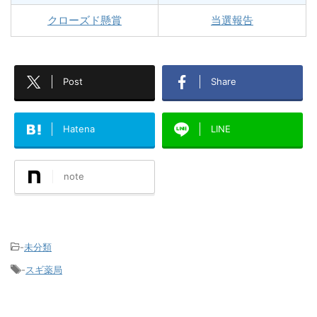
クローズド懸賞
当選報告
Post
Share
Hatena
LINE
note
-
未分類
-
スギ薬局