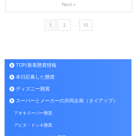
Next »
1
2
…
10
TOP/新着懸賞情報
本日応募した懸賞
ディズニー懸賞
スーパーとメーカーの共同企画（タイアップ）
アオキスーパー懸賞
アピタ・ドンキ懸賞