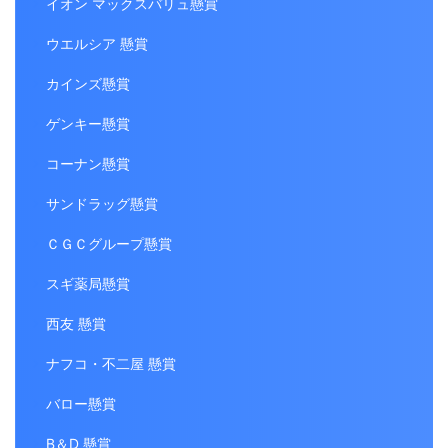
イオン マックスバリュ懸賞
ウエルシア 懸賞
カインズ懸賞
ゲンキー懸賞
コーナン懸賞
サンドラッグ懸賞
ＣＧＣグループ懸賞
スギ薬局懸賞
西友 懸賞
ナフコ・不二屋 懸賞
バロー懸賞
B＆D 懸賞