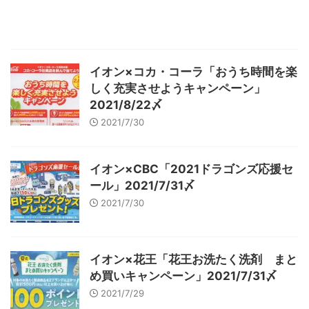
イオン×コカ・コーラ「おうち時間を楽
しく充実させようキャンペーン」
2021/8/22〆
2021/7/30
イオン×CBC「2021ドラゴンズ応援セ
ール」2021/7/31〆
2021/7/30
イオン×花王「花王お洗たく洗剤 まと
め買いキャンペーン」2021/7/31〆
2021/7/29