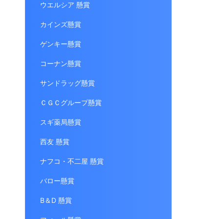
ウエルシア 懸賞
カインズ懸賞
ゲンキー懸賞
コーナン懸賞
サンドラッグ懸賞
ＣＧＣグループ懸賞
スギ薬局懸賞
西友 懸賞
ナフコ・不二屋 懸賞
バロー懸賞
B＆D 懸賞