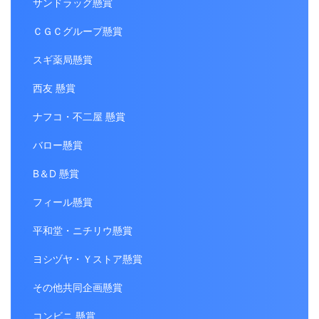
サンドラッグ懸賞
ＣＧＣグループ懸賞
スギ薬局懸賞
西友 懸賞
ナフコ・不二屋 懸賞
バロー懸賞
B＆D 懸賞
フィール懸賞
平和堂・ニチリウ懸賞
ヨシヅヤ・Ｙストア懸賞
その他共同企画懸賞
コンビニ 懸賞