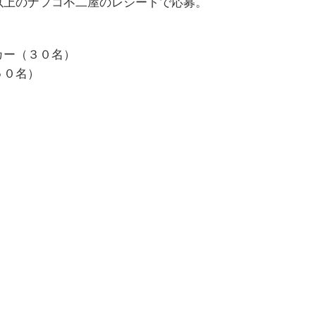
以上のナフコ不二屋のレシートで応募。
カー（３０名）
５０名）
！！