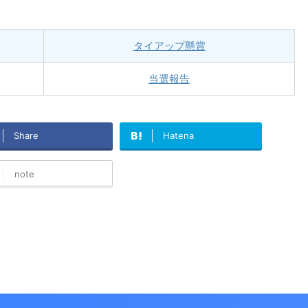
タイアップ懸賞
当選報告
Share
Hatena
note