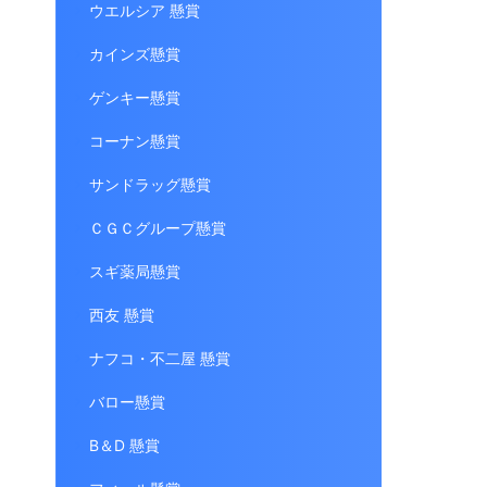
ウエルシア 懸賞
カインズ懸賞
ゲンキー懸賞
コーナン懸賞
サンドラッグ懸賞
ＣＧＣグループ懸賞
スギ薬局懸賞
西友 懸賞
ナフコ・不二屋 懸賞
バロー懸賞
B＆D 懸賞