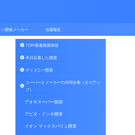
ーン開催メーカー
当選報告
TOP/新着懸賞情報
本日応募した懸賞
ディズニー懸賞
スーパーとメーカーの共同企画（タイアッ
プ）
アオキスーパー懸賞
アピタ・ドンキ懸賞
イオン マックスバリュ懸賞