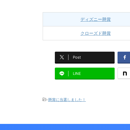
ディズニー懸賞
クローズド懸賞
Post
LINE
-
懸賞に当選しました！