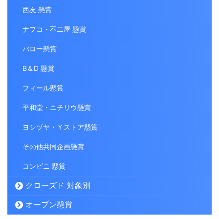
西友 懸賞
ナフコ・不二屋 懸賞
バロー懸賞
B＆D 懸賞
フィール懸賞
平和堂・ニチリウ懸賞
ヨシヅヤ・Ｙストア懸賞
その他共同企画懸賞
コンビニ 懸賞
クローズド 対象別
オープン懸賞