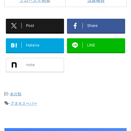
クローズド懸賞
当選報告
Post
Share
Hatena
LINE
note
-
未分類
-
アオキスーパー