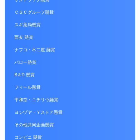
ＣＧＣグループ懸賞
スギ薬局懸賞
西友 懸賞
ナフコ・不二屋 懸賞
バロー懸賞
B＆D 懸賞
フィール懸賞
平和堂・ニチリウ懸賞
ヨシヅヤ・Ｙストア懸賞
その他共同企画懸賞
コンビニ 懸賞