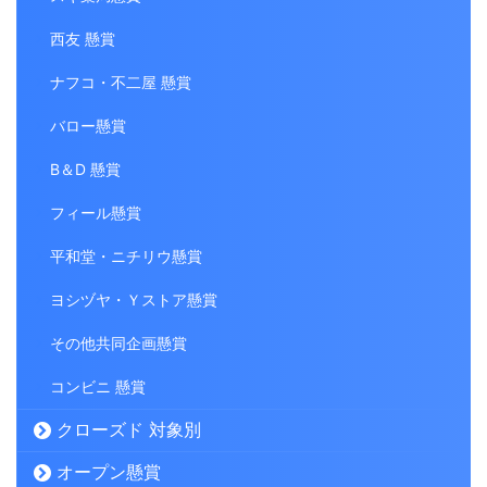
西友 懸賞
ナフコ・不二屋 懸賞
バロー懸賞
B＆D 懸賞
フィール懸賞
平和堂・ニチリウ懸賞
ヨシヅヤ・Ｙストア懸賞
その他共同企画懸賞
コンビニ 懸賞
クローズド 対象別
オープン懸賞