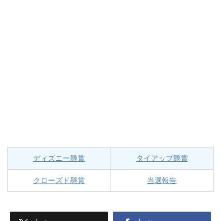
ディズニー懸賞
タイアップ懸賞
クローズド懸賞
当選報告