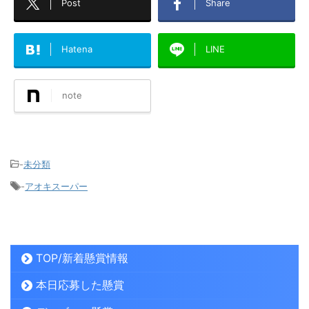
Post
Share
Hatena
LINE
note
-
未分類
-
アオキスーパー
TOP/新着懸賞情報
本日応募した懸賞