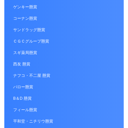
ゲンキー懸賞
コーナン懸賞
サンドラッグ懸賞
ＣＧＣグループ懸賞
スギ薬局懸賞
西友 懸賞
ナフコ・不二屋 懸賞
バロー懸賞
B＆D 懸賞
フィール懸賞
平和堂・ニチリウ懸賞