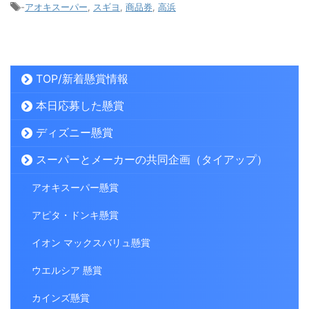
-
アオキスーパー
,
スギヨ
,
商品券
,
高浜
TOP/新着懸賞情報
本日応募した懸賞
ディズニー懸賞
スーパーとメーカーの共同企画（タイアップ）
アオキスーパー懸賞
アピタ・ドンキ懸賞
イオン マックスバリュ懸賞
ウエルシア 懸賞
カインズ懸賞