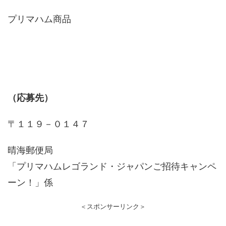
プリマハム商品
（応募先）
〒１１９－０１４７
晴海郵便局
「プリマハムレゴランド・ジャパンご招待キャンペ
ーン！」係
＜スポンサーリンク＞