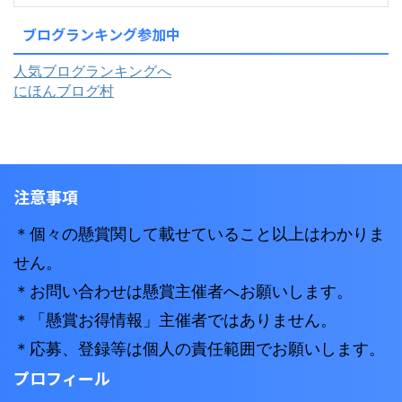
ブログランキング参加中
人気ブログランキングへ
にほんブログ村
注意事項
＊個々の懸賞関して載せていること以上はわかりま
せん。
＊お問い合わせは懸賞主催者へお願いします。
＊「懸賞お得情報」主催者ではありません。
＊応募、登録等は個人の責任範囲でお願いします。
プロフィール