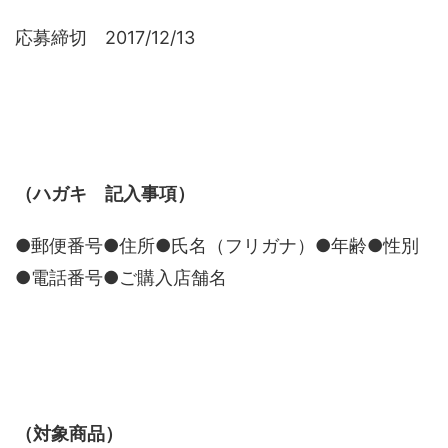
応募締切 2017/12/13
（ハガキ 記入事項）
●郵便番号●住所●氏名（フリガナ）●年齢●性別
●電話番号●ご購入店舗名
（対象商品）