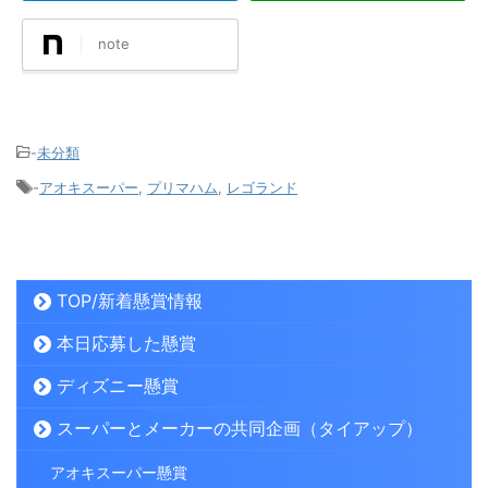
note
-
未分類
-
アオキスーパー
,
プリマハム
,
レゴランド
TOP/新着懸賞情報
本日応募した懸賞
ディズニー懸賞
スーパーとメーカーの共同企画（タイアップ）
アオキスーパー懸賞