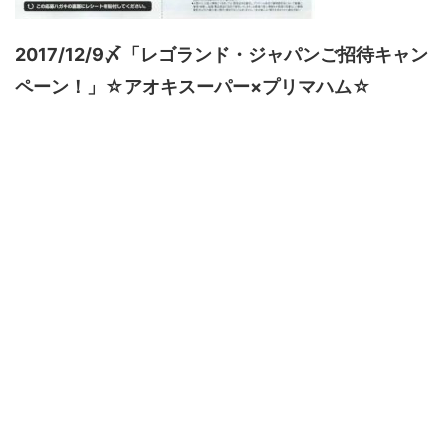
2017/12/9〆「レゴランド・ジャパンご招待キャン
ペーン！」☆アオキスーパー×プリマハム☆