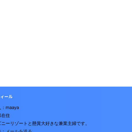
フィール
：maaya
県在住
ズニーリゾートと懸賞大好きな兼業主婦です。
先：
メールを送る