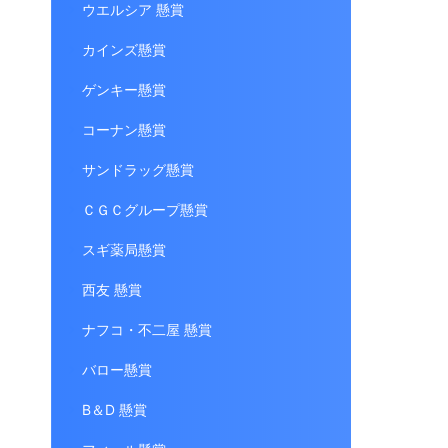
ウエルシア 懸賞
カインズ懸賞
ゲンキー懸賞
コーナン懸賞
サンドラッグ懸賞
ＣＧＣグループ懸賞
スギ薬局懸賞
西友 懸賞
ナフコ・不二屋 懸賞
バロー懸賞
B＆D 懸賞