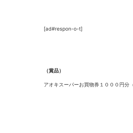
[ad#respon-o-t]
（賞品）
アオキスーパーお買物券１０００円分