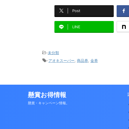
Post
LINE
-
未分類
-
アオキスーパー
,
商品券
,
金券
懸賞お得情報
懸賞・キャンペーン情報。