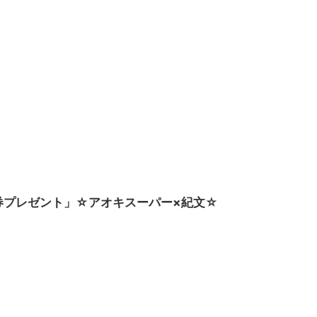
買物券プレゼント」☆アオキスーパー×紀文☆