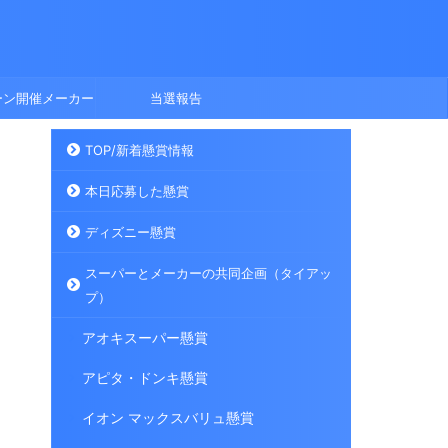
ーン開催メーカー
当選報告
TOP/新着懸賞情報
本日応募した懸賞
ディズニー懸賞
スーパーとメーカーの共同企画（タイアッ
プ）
アオキスーパー懸賞
アピタ・ドンキ懸賞
イオン マックスバリュ懸賞