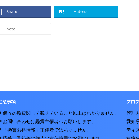
Share
Hatena
note
注意事項
プロ
＊個々の懸賞関して載せていること以上はわかりません。
管理人
＊お問い合わせは懸賞主催者へお願いします。
愛知
＊「懸賞お得情報」主催者ではありません。
ディ
＊応募、登録等は個人の責任範囲でお願いします。
連絡