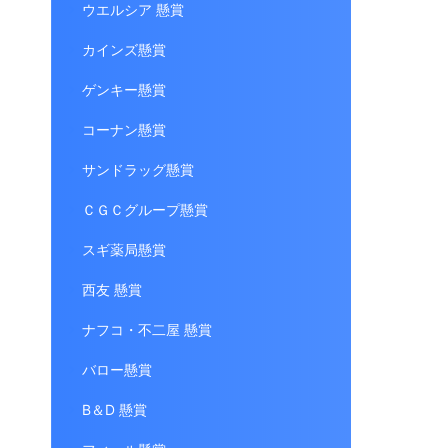
ウエルシア 懸賞
カインズ懸賞
ゲンキー懸賞
コーナン懸賞
サンドラッグ懸賞
ＣＧＣグループ懸賞
スギ薬局懸賞
西友 懸賞
ナフコ・不二屋 懸賞
バロー懸賞
B＆D 懸賞