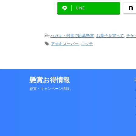
LINE
-
ハガキ・封書で応募懸賞
,
お菓子を買って
,
チケ
-
アオキスーパー
,
ロッテ
懸賞お得情報
懸賞・キャンペーン情報。