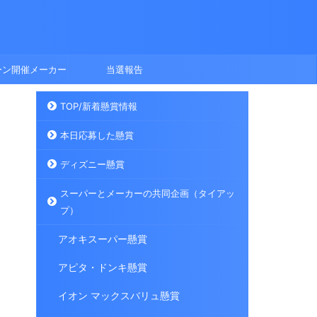
ーン開催メーカー
当選報告
TOP/新着懸賞情報
本日応募した懸賞
ディズニー懸賞
スーパーとメーカーの共同企画（タイアッ
プ）
アオキスーパー懸賞
アピタ・ドンキ懸賞
イオン マックスバリュ懸賞