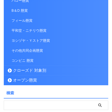
バロー懸賞
B＆D 懸賞
フィール懸賞
平和堂・ニチリウ懸賞
ヨシヅヤ・Ｙストア懸賞
その他共同企画懸賞
コンビニ 懸賞
クローズド 対象別
オープン懸賞
検索