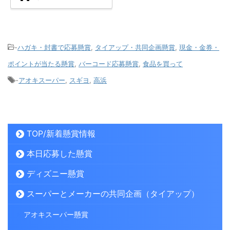
-
ハガキ・封書で応募懸賞
,
タイアップ・共同企画懸賞
,
現金・金券・
ポイントが当たる懸賞
,
バーコード応募懸賞
,
食品を買って
-
アオキスーパー
,
スギヨ
,
高浜
TOP/新着懸賞情報
本日応募した懸賞
ディズニー懸賞
スーパーとメーカーの共同企画（タイアップ）
アオキスーパー懸賞