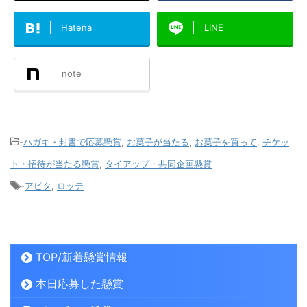
Hatena
LINE
note
-
ハガキ・封書で応募懸賞
,
お菓子が当たる
,
お菓子を買って
,
チケッ
ト・招待が当たる懸賞
,
タイアップ・共同企画懸賞
-
アピタ
,
ロッテ
TOP/新着懸賞情報
本日応募した懸賞