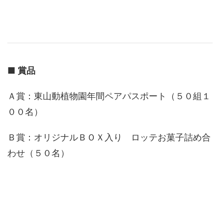
■
賞品
Ａ賞：東山動植物園年間ペアパスポート（５０組１
００名）
Ｂ賞：オリジナルＢＯＸ入り ロッテお菓子詰め合
わせ（５０名）