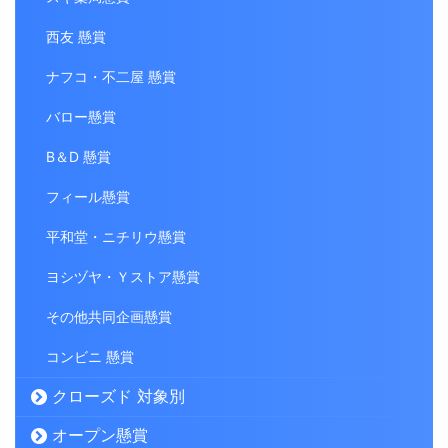
西友 懸賞
ナフコ・不二屋 懸賞
バロー懸賞
B＆D 懸賞
フィール懸賞
平和堂・ニチリウ懸賞
ヨシヅヤ・Ｙストア懸賞
その他共同企画懸賞
コンビニ 懸賞
クローズド 対象別
オープン懸賞