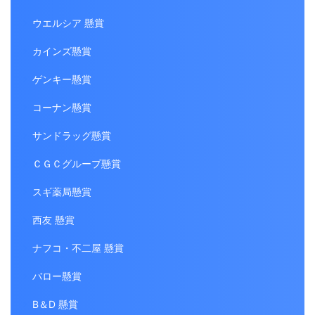
ウエルシア 懸賞
カインズ懸賞
ゲンキー懸賞
コーナン懸賞
サンドラッグ懸賞
ＣＧＣグループ懸賞
スギ薬局懸賞
西友 懸賞
ナフコ・不二屋 懸賞
バロー懸賞
B＆D 懸賞