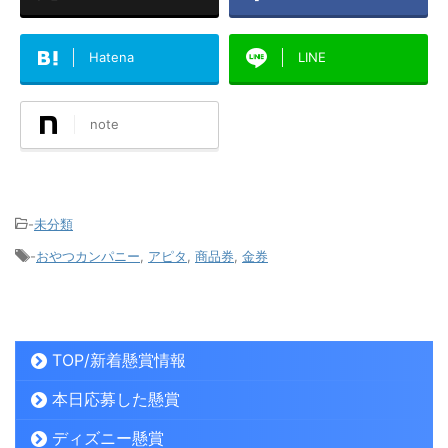
Hatena
LINE
note
-
未分類
-
おやつカンパニー
,
アピタ
,
商品券
,
金券
TOP/新着懸賞情報
本日応募した懸賞
ディズニー懸賞