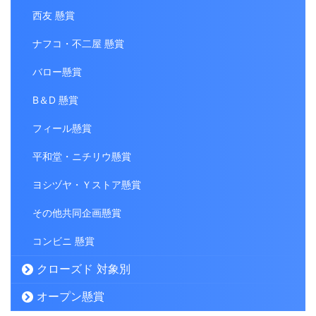
西友 懸賞
ナフコ・不二屋 懸賞
バロー懸賞
B＆D 懸賞
フィール懸賞
平和堂・ニチリウ懸賞
ヨシヅヤ・Ｙストア懸賞
その他共同企画懸賞
コンビニ 懸賞
クローズド 対象別
オープン懸賞