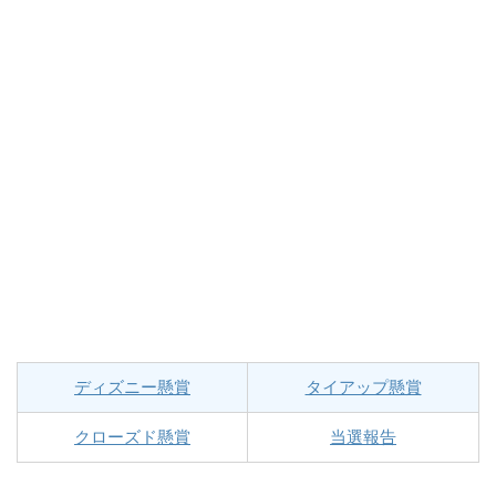
ディズニー懸賞
タイアップ懸賞
クローズド懸賞
当選報告