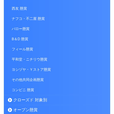
西友 懸賞
ナフコ・不二屋 懸賞
バロー懸賞
B＆D 懸賞
フィール懸賞
平和堂・ニチリウ懸賞
ヨシヅヤ・Ｙストア懸賞
その他共同企画懸賞
コンビニ 懸賞
クローズド 対象別
オープン懸賞