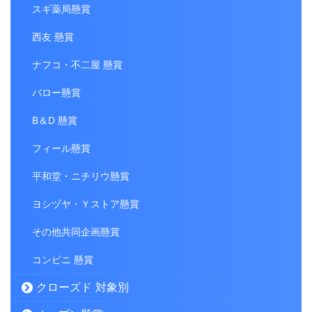
スギ薬局懸賞
西友 懸賞
ナフコ・不二屋 懸賞
バロー懸賞
B＆D 懸賞
フィール懸賞
平和堂・ニチリウ懸賞
ヨシヅヤ・Ｙストア懸賞
その他共同企画懸賞
コンビニ 懸賞
クローズド 対象別