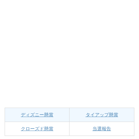
ディズニー懸賞
タイアップ懸賞
クローズド懸賞
当選報告