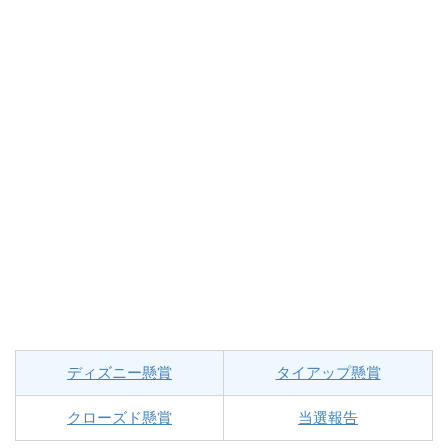
ディズニー懸賞
タイアップ懸賞
クローズド懸賞
当選報告