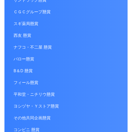
ＣＧＣグループ懸賞
スギ薬局懸賞
西友 懸賞
ナフコ・不二屋 懸賞
バロー懸賞
B＆D 懸賞
フィール懸賞
平和堂・ニチリウ懸賞
ヨシヅヤ・Ｙストア懸賞
その他共同企画懸賞
コンビニ 懸賞