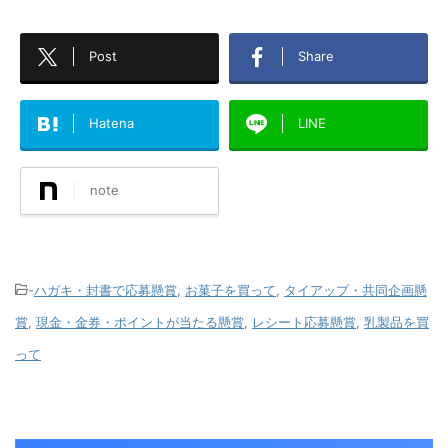
Post
Share
Hatena
LINE
note
-
ハガキ・封書で応募懸賞
,
お菓子を買って
,
タイアップ・共同企画懸
賞
,
現金・金券・ポイントが当たる懸賞
,
レシート応募懸賞
,
乳製品を買
って