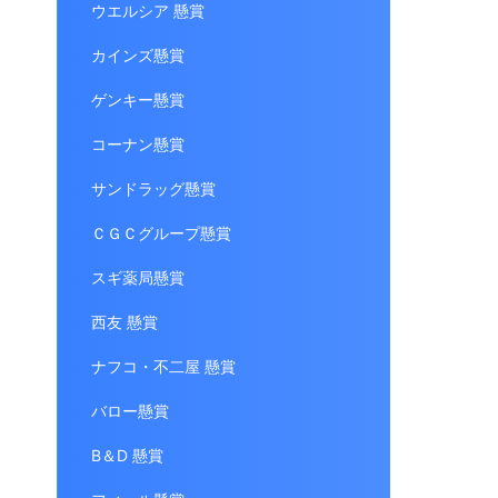
ウエルシア 懸賞
カインズ懸賞
ゲンキー懸賞
コーナン懸賞
サンドラッグ懸賞
ＣＧＣグループ懸賞
スギ薬局懸賞
西友 懸賞
ナフコ・不二屋 懸賞
バロー懸賞
B＆D 懸賞