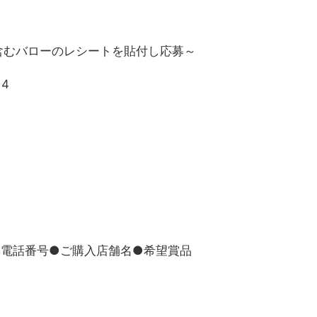
含むバローのレシートを貼付し応募～
14
●電話番号●ご購入店舗名●希望賞品