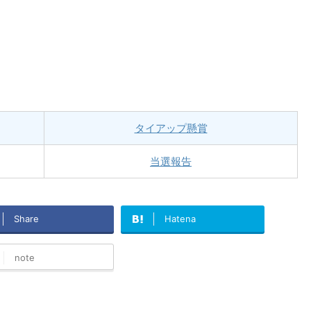
タイアップ懸賞
当選報告
Share
Hatena
note