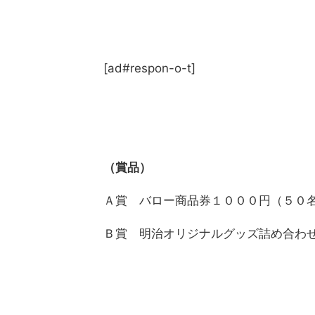
[ad#respon-o-t]
（賞品）
Ａ賞 バロー商品券１０００円（５０
Ｂ賞 明治オリジナルグッズ詰め合わ