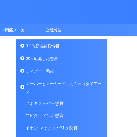
ーン開催メーカー
当選報告
TOP/新着懸賞情報
本日応募した懸賞
ディズニー懸賞
スーパーとメーカーの共同企画（タイアッ
プ）
アオキスーパー懸賞
アピタ・ドンキ懸賞
イオン マックスバリュ懸賞