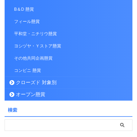
B＆D 懸賞
フィール懸賞
平和堂・ニチリウ懸賞
ヨシヅヤ・Ｙストア懸賞
その他共同企画懸賞
コンビニ 懸賞
クローズド 対象別
オープン懸賞
検索