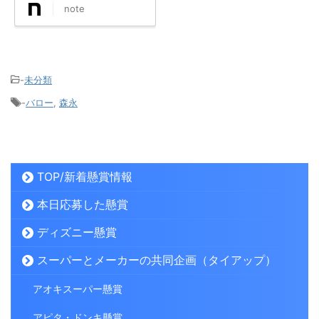
note
-
未分類
-
バロー
,
森永
TOP/新着懸賞情報
本日応募した懸賞
ディズニー懸賞
スーパーとメーカーの共同企画（タイアップ）
アオキスーパー懸賞
アピタ・ドンキ懸賞