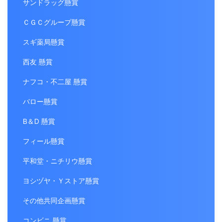
サンドラッグ懸賞
ＣＧＣグループ懸賞
スギ薬局懸賞
西友 懸賞
ナフコ・不二屋 懸賞
バロー懸賞
B＆D 懸賞
フィール懸賞
平和堂・ニチリウ懸賞
ヨシヅヤ・Ｙストア懸賞
その他共同企画懸賞
コンビニ 懸賞