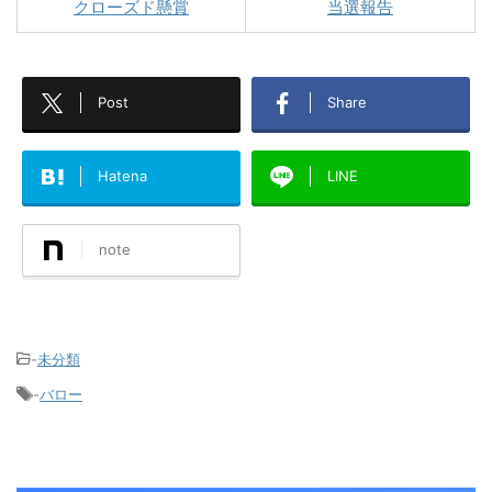
クローズド懸賞
当選報告
Post
Share
Hatena
LINE
note
-
未分類
-
バロー