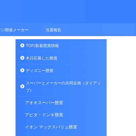
ーン開催メーカー
当選報告
TOP/新着懸賞情報
本日応募した懸賞
ディズニー懸賞
スーパーとメーカーの共同企画（タイアッ
プ）
アオキスーパー懸賞
アピタ・ドンキ懸賞
イオン マックスバリュ懸賞