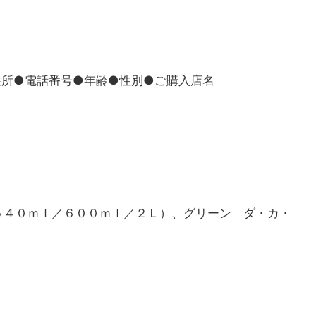
住所●電話番号●年齢●性別●ご購入店名
５４０ｍｌ／６００ｍｌ／２Ｌ）、グリーン ダ・カ・
）