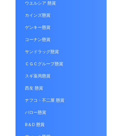
ウエルシア 懸賞
カインズ懸賞
ゲンキー懸賞
コーナン懸賞
サンドラッグ懸賞
ＣＧＣグループ懸賞
スギ薬局懸賞
西友 懸賞
ナフコ・不二屋 懸賞
バロー懸賞
B＆D 懸賞