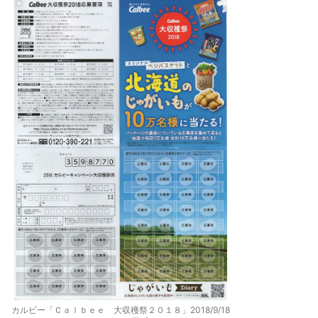
カルビー「Ｃａｌｂｅｅ 大収穫祭２０１８」2018/9/18