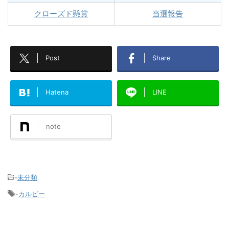
クローズド懸賞
当選報告
Post
Share
Hatena
LINE
note
-
未分類
-
カルビー