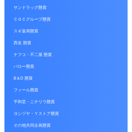
サンドラッグ懸賞
ＣＧＣグループ懸賞
スギ薬局懸賞
西友 懸賞
ナフコ・不二屋 懸賞
バロー懸賞
B＆D 懸賞
フィール懸賞
平和堂・ニチリウ懸賞
ヨシヅヤ・Ｙストア懸賞
その他共同企画懸賞