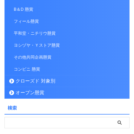
B＆D 懸賞
フィール懸賞
平和堂・ニチリウ懸賞
ヨシヅヤ・Ｙストア懸賞
その他共同企画懸賞
コンビニ 懸賞
クローズド 対象別
オープン懸賞
検索