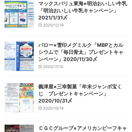
マックスバリュ東海×明治おいしい牛乳
「明治おいしい牛乳キャンペーン」
2021/1/31〆
2020/12/19
バロー×雪印メグミルク「MBPとカル
シウムで「毎日骨太」プレゼントキャ
ンペーン」2020/11/30〆
2020/11/14
義津屋×三幸製菓「年末ジャンボ宝く
じ プレゼントキャンペーン」
2020/10/31〆
2020/10/14
ＣＧＣグループ×アメリカンビーフキャ