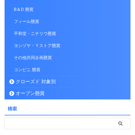
B＆D 懸賞
フィール懸賞
平和堂・ニチリウ懸賞
ヨシヅヤ・Ｙストア懸賞
その他共同企画懸賞
コンビニ 懸賞
クローズド 対象別
オープン懸賞
検索