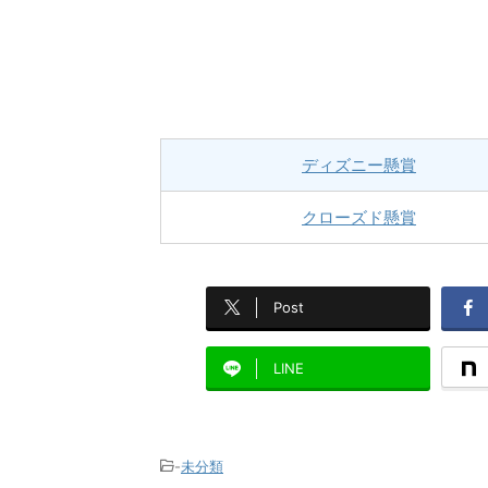
ディズニー懸賞
クローズド懸賞
Post
LINE
-
未分類