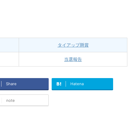
タイアップ懸賞
当選報告
Share
Hatena
note