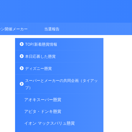
ーン開催メーカー
当選報告
TOP/新着懸賞情報
本日応募した懸賞
ディズニー懸賞
スーパーとメーカーの共同企画（タイアッ
プ）
アオキスーパー懸賞
アピタ・ドンキ懸賞
イオン マックスバリュ懸賞