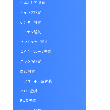
ウエルシア 懸賞
カインズ懸賞
ゲンキー懸賞
コーナン懸賞
サンドラッグ懸賞
ＣＧＣグループ懸賞
スギ薬局懸賞
西友 懸賞
ナフコ・不二屋 懸賞
バロー懸賞
B＆D 懸賞