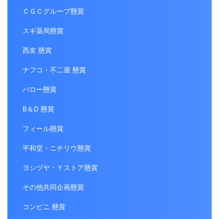
ＣＧＣグループ懸賞
スギ薬局懸賞
西友 懸賞
ナフコ・不二屋 懸賞
バロー懸賞
B＆D 懸賞
フィール懸賞
平和堂・ニチリウ懸賞
ヨシヅヤ・Ｙストア懸賞
その他共同企画懸賞
コンビニ 懸賞