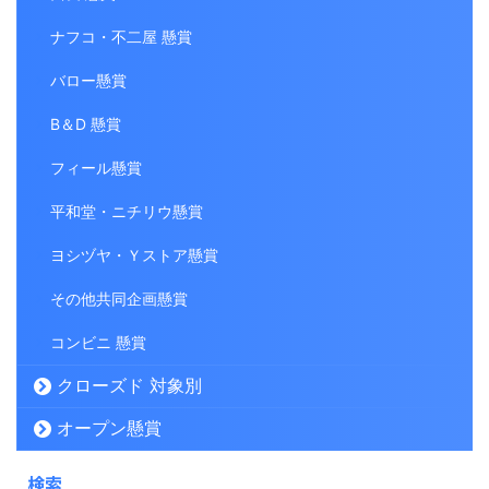
ナフコ・不二屋 懸賞
バロー懸賞
B＆D 懸賞
フィール懸賞
平和堂・ニチリウ懸賞
ヨシヅヤ・Ｙストア懸賞
その他共同企画懸賞
コンビニ 懸賞
クローズド 対象別
オープン懸賞
検索