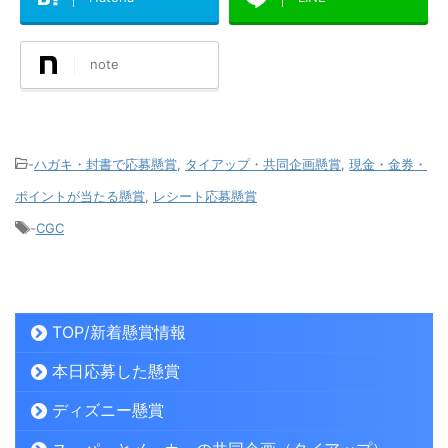
note
-
ハガキ・封書で応募懸賞
,
タイアップ・共同企画懸賞
,
現金・金券・
ポイントが当たる懸賞
,
レシート応募懸賞
-
CGC
TOP/新着懸賞情報
本日応募した懸賞
ディズニー懸賞