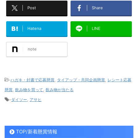
Post
Share
Hatena
LINE
note
-
ハガキ・封書で応募懸賞
,
タイアップ・共同企画懸賞
,
レシート応募
懸賞
,
飲み物を買って
,
飲み物が当たる
-
ダイソー
,
アサヒ
TOP/新着懸賞情報