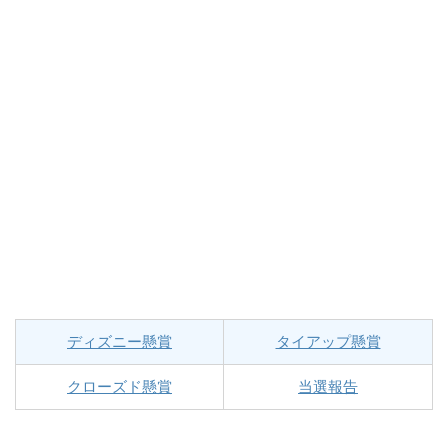
ディズニー懸賞
タイアップ懸賞
クローズド懸賞
当選報告