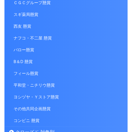
ＣＧＣグループ懸賞
スギ薬局懸賞
西友 懸賞
ナフコ・不二屋 懸賞
バロー懸賞
B＆D 懸賞
フィール懸賞
平和堂・ニチリウ懸賞
ヨシヅヤ・Ｙストア懸賞
その他共同企画懸賞
コンビニ 懸賞