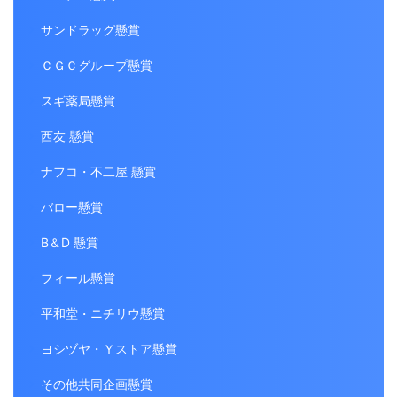
サンドラッグ懸賞
ＣＧＣグループ懸賞
スギ薬局懸賞
西友 懸賞
ナフコ・不二屋 懸賞
バロー懸賞
B＆D 懸賞
フィール懸賞
平和堂・ニチリウ懸賞
ヨシヅヤ・Ｙストア懸賞
その他共同企画懸賞