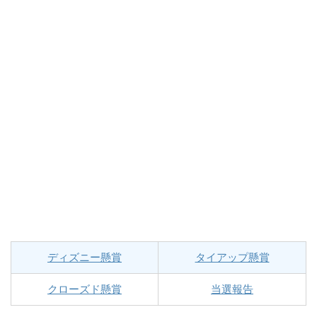
ディズニー懸賞
タイアップ懸賞
クローズド懸賞
当選報告