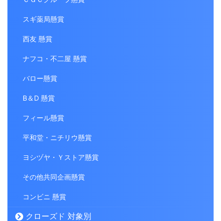
スギ薬局懸賞
西友 懸賞
ナフコ・不二屋 懸賞
バロー懸賞
B＆D 懸賞
フィール懸賞
平和堂・ニチリウ懸賞
ヨシヅヤ・Ｙストア懸賞
その他共同企画懸賞
コンビニ 懸賞
クローズド 対象別