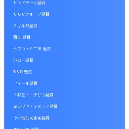
サンドラッグ懸賞
ＣＧＣグループ懸賞
スギ薬局懸賞
西友 懸賞
ナフコ・不二屋 懸賞
バロー懸賞
B＆D 懸賞
フィール懸賞
平和堂・ニチリウ懸賞
ヨシヅヤ・Ｙストア懸賞
その他共同企画懸賞